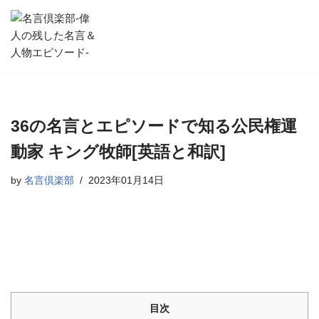
コ
ン
テ
ン
ツ
へ
36の名言とエピソードで知る公民権運
ス
動家 キング牧師[英語と和訳]
キ
ッ
by
名言倶楽部
2023年01月14日
プ
目次