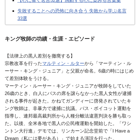
【心に響く名言52選】感動する心に染みる言葉集
失敗することへの恐怖に向き合う 失敗から学ぶ名言
33選
キング牧師の功績・生涯・エピソード
【法律上の黒人差別を撤廃する】
宗教改革を行った
マルティン・ルター
から「マーティン・ル
ーサー・キング・ジュニア」と父親が命名。6歳の時にはじめ
て差別体験をうける。
マーティン・ルーサー・キング・ジュニアが牧師をしていた
26歳のとき、白人にバスの席を譲らなかった黒人女性が逮捕
される事件が起きた。かねてガンディーに啓発されていたキ
ング牧師は、非暴力で逮捕に抗議。バス・ボイコット運動を
指導し、連邦最高裁判所から人種分離法違憲判決を勝ち取っ
た。以後、全米各地で黒人の公民権運動を開始した。「ワシ
ントン大行進」デモでは、リンカーン記念堂前で「I Have a
Dream（私には夢がある）」で始まる演説を行った。