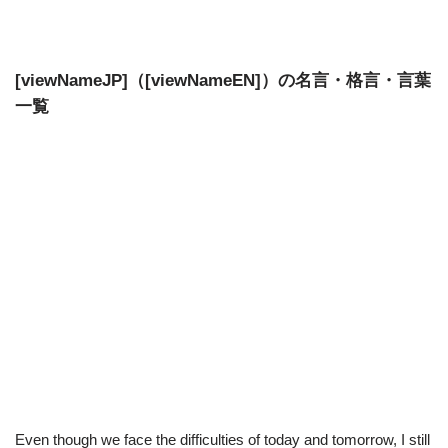
[viewNameJP]（[viewNameEN]）の名言・格言・言葉
一覧
Even though we face the difficulties of today and tomorrow, I still