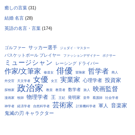
癒しの言葉
(31)
結婚 名言
(28)
英語の名言・言葉
(174)
サッカー選手
ゴルファー
ジェダイ・マスター
バスケットボール プレイヤー
ファッションデザイナー
ボクサー
ミュージシャン
レーシング ドライバー
俳優
作家/文筆家
哲学者
修道女
冒険家
商人
女優
実業家
投資家
心理学者
外交官
天文学者
女王
政治家
映画監督
数学者
探検家
教皇
教育者
旅人
物理学者
王
発明家
漫画家
牧師
王妃
皇帝
看護師
社会学者
芸術家
音楽家
軍人
神学者
経済学者
自然科学者
計算機科学者
鬼滅の刃 キャラクター