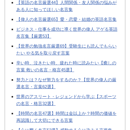
【英語の名言厳選44】人間関係・友人関係の悩みが
ある人に知ってほしい名言集
【偉人の名言厳選65】愛・恋愛・結婚の英語名言集
ビジネス・仕事を成功に導く世界の偉人 アゲる英語
名言集【厳選53】
【世界の勉強名言厳選69】受験生にも読んでもらい
たい やる気を取り戻す言葉
辛い時、泣きたい時、疲れた時に読みたい【癒しの
言葉 救いの名言・格言45選】
努力とは？なぜ努力をするのか？【世界の偉人の厳
選名言・言葉62選】
世界のアスリート・レジェンドから学ぶ【スポーツ
の名言・格言32選】
【時間の名言47選】時間は金以上か？時間の価値を
再認識して大切にできる言葉