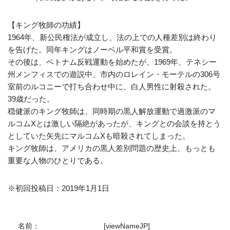
【キング牧師の功績】
1964年、新公民権法が成立し、法の上での人種差別は終わり
を告げた。同年キングはノーベル平和賞を受賞。
その後は、ベトナム反戦運動を始めたが、1969年、テネシー
州メンフィスでの遊説中、市内のロレイン・モーテルの306号
室前のルコニーで打ち合わせ中に、白人男性に射殺された。
39歳だった。
穏健派のキング牧師は、同時期の黒人解放運動で過激派のマ
ルコムXとは激しい隔絶があったが、キングとの会談を持とう
としていた矢先にマルコムXも暗殺されてしまった。
キング牧師は、アメリカの黒人差別問題の歴史上、もっとも
重要な人物のひとりである。
※初回投稿日：2019年1月1日
名前：
[viewNameJP]