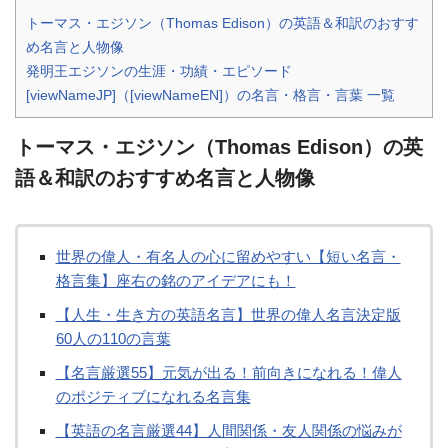
トーマス・エジソン（Thomas Edison）の英語＆和訳のおすす
め名言と人物像
発明王エジソンの生涯・功績・エピソード
[viewNameJP]（[viewNameEN]）の名言・格言・言葉 一覧
トーマス・エジソン（Thomas Edison）の英
語＆和訳のおすすめ名言と人物像
世界の偉人・有名人の心に留めやすい【短い名言・
格言集】座右の銘のアイデアにも！
【人生・生き方の英語名言】世界の偉人名言決定版
60人の110の言葉
【名言厳選55】元気が出る！前向きになれる！偉人
のポジティブになれる名言集
【英語の名言厳選44】人間関係・友人関係の悩みが