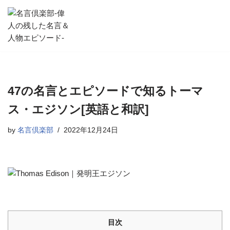
コ
ン
テ
ン
ツ
へ
47の名言とエピソードで知るトーマ
ス
ス・エジソン[英語と和訳]
キ
ッ
by
名言倶楽部
2022年12月24日
プ
目次