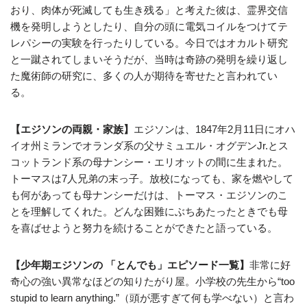
おり、肉体が死滅しても生き残る」と考えた彼は、霊界交信
機を発明しようとしたり、自分の頭に電気コイルをつけてテ
レパシーの実験を行ったりしている。今日ではオカルト研究
と一蹴されてしまいそうだが、当時は奇跡の発明を繰り返し
た魔術師の研究に、多くの人が期待を寄せたと言われてい
る。
【エジソンの両親・家族】
エジソンは、1847年2月11日にオハ
イオ州ミランでオランダ系の父サミュエル・オグデンJr.とス
コットランド系の母ナンシー・エリオットの間に生まれた。
トーマスは7人兄弟の末っ子。放校になっても、家を燃やして
も何があっても母ナンシーだけは、トーマス・エジソンのこ
とを理解してくれた。どんな困難にぶちあたったときでも母
を喜ばせようと努力を続けることができたと語っている。
【少年期エジソンの 「とんでも」エピソード一覧】
非常に好
奇心の強い異常なほどの知りたがり屋。小学校の先生から“too
stupid to learn anything.”（頭が悪すぎて何も学べない）と言わ