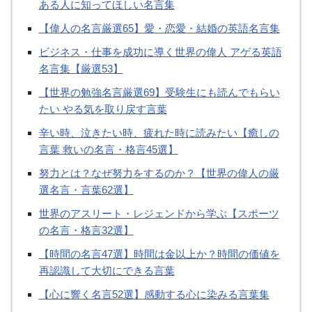
ある人に知ってほしい名言集
【偉人の名言厳選65】愛・恋愛・結婚の英語名言集
ビジネス・仕事を成功に導く世界の偉人 アゲる英語
名言集【厳選53】
【世界の勉強名言厳選69】受験生にも読んでもらい
たい やる気を取り戻す言葉
辛い時、泣きたい時、疲れた時に読みたい【癒しの
言葉 救いの名言・格言45選】
努力とは？なぜ努力をするのか？【世界の偉人の厳
選名言・言葉62選】
世界のアスリート・レジェンドから学ぶ【スポーツ
の名言・格言32選】
【時間の名言47選】時間は金以上か？時間の価値を
再認識して大切にできる言葉
【心に響く名言52選】感動する心に染みる言葉集