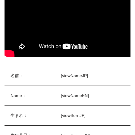
名前：
[viewNameJP]
Name：
[viewNameEN]
生まれ：
[viewBornJP]