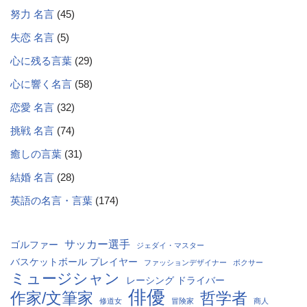
努力 名言
(45)
失恋 名言
(5)
心に残る言葉
(29)
心に響く名言
(58)
恋愛 名言
(32)
挑戦 名言
(74)
癒しの言葉
(31)
結婚 名言
(28)
英語の名言・言葉
(174)
サッカー選手
ゴルファー
ジェダイ・マスター
バスケットボール プレイヤー
ファッションデザイナー
ボクサー
ミュージシャン
レーシング ドライバー
俳優
作家/文筆家
哲学者
修道女
冒険家
商人