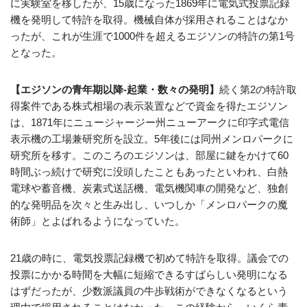
に実験室を移したが、15歳になった1869年に電気式投票記録
機を発明して特許を取得。機械自体が採用されることはなか
ったが、これが生涯で1000件を超えるエジソンの特許の第1号
となった。
【エジソンの青年期以降-起業・数々の発明】
続く第2の特許取
得案件である株式相場の表示装置などで資金を得たエジソン
は、1871年にニュージャージー州ニューアークに印字式電信
表示機の工場兼研究所を設立。5年後には同州メンロパークに
研究所を移す。このころのエジソンは、部屋に鍵をかけて60
時間ぶっ続けで研究に没頭したこともあったといわれ、白熱
電球や蓄音機、炭素式送話機、電気機関車の開発など、独創
的な発明品を次々と生み出し、いつしか「メンロパークの魔
術師」とよばれるようになっていた。
21歳の時に、電気投票記録機で初めて特許を取得。議会での
投票にかかる時間を大幅に短縮できるすばらしい発明になる
はずだったが、少数派議員の牛歩戦術ができなくなるという