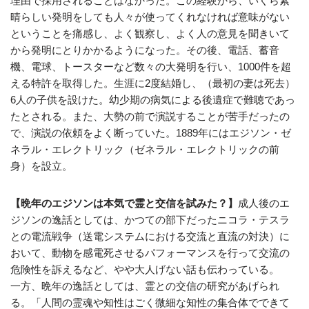
理由で採用されることはなかった。この経験から、いくら素
晴らしい発明をしても人々が使ってくれなければ意味がない
ということを痛感し、よく観察し、よく人の意見を聞きいて
から発明にとりかかるようになった。その後、電話、蓄音
機、電球、トースターなど数々の大発明を行い、1000件を超
える特許を取得した。生涯に2度結婚し、（最初の妻は死去）
6人の子供を設けた。幼少期の病気による後遺症で難聴であっ
たとされる。また、大勢の前で演説することが苦手だったの
で、演説の依頼をよく断っていた。1889年にはエジソン・ゼ
ネラル・エレクトリック（ゼネラル・エレクトリックの前
身）を設立。
【晩年のエジソンは本気で霊と交信を試みた？】
成人後のエ
ジソンの逸話としては、かつての部下だったニコラ・テスラ
との電流戦争（送電システムにおける交流と直流の対決）に
おいて、動物を感電死させるパフォーマンスを行って交流の
危険性を訴えるなど、やや大人げない話も伝わっている。
一方、晩年の逸話としては、霊との交信の研究があげられ
る。「人間の霊魂や知性はごく微細な知性の集合体でできて