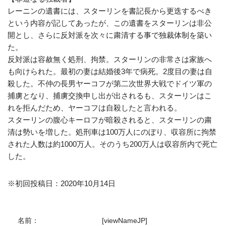
レーニンの遺書には、スターリンを書記長から更迭するべき
という内容が記してあったが、この遺書をスターリンは非公
開とし、さらに反対派を次々に粛清する事で独裁体制を築い
た。
反対派は容赦無く処刑、拘禁。スターリンの非常さは家族へ
も向けられた。最初の妻は結婚後3年で病死。2度目の妻は自
殺した。不仲の長男ヤーコフが第二次世界大戦でドイツ軍の
捕虜となり、捕虜交換申し出が出されるも、スターリンはこ
れを拒んだため、ヤーコフは自殺したと言われる。
スターリンの腹心キーロフが暗殺されると、スターリンの粛
清は勢いを増した。処刑車は100万人にのぼり、収容所に拘禁
された人数は約1000万人。そのうち200万人は収容所内で死亡
した。
※初回投稿日：2020年10月14日
名前：
[viewNameJP]