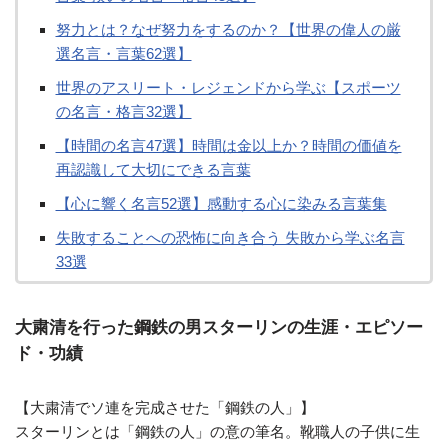
努力とは？なぜ努力をするのか？【世界の偉人の厳
選名言・言葉62選】
世界のアスリート・レジェンドから学ぶ【スポーツ
の名言・格言32選】
【時間の名言47選】時間は金以上か？時間の価値を
再認識して大切にできる言葉
【心に響く名言52選】感動する心に染みる言葉集
失敗することへの恐怖に向き合う 失敗から学ぶ名言
33選
大粛清を行った鋼鉄の男スターリンの生涯・エピソー
ド・功績
【大粛清でソ連を完成させた「鋼鉄の人」】
スターリンとは「鋼鉄の人」の意の筆名。靴職人の子供に生