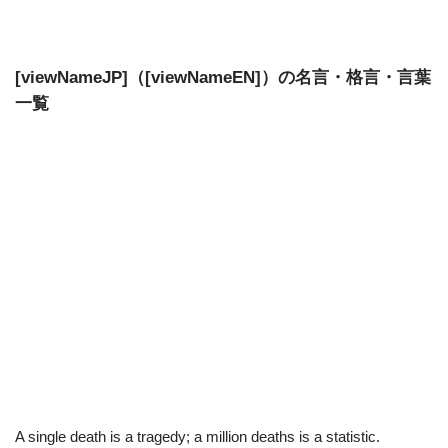
[viewNameJP]（[viewNameEN]）の名言・格言・言葉
一覧
A single death is a tragedy; a million deaths is a statistic.