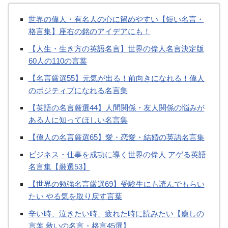
世界の偉人・有名人の心に留めやすい【短い名言・
格言集】座右の銘のアイデアにも！
【人生・生き方の英語名言】世界の偉人名言決定版
60人の110の言葉
【名言厳選55】元気が出る！前向きになれる！偉人
のポジティブになれる名言集
【英語の名言厳選44】人間関係・友人関係の悩みが
ある人に知ってほしい名言集
【偉人の名言厳選65】愛・恋愛・結婚の英語名言集
ビジネス・仕事を成功に導く世界の偉人 アゲる英語
名言集【厳選53】
【世界の勉強名言厳選69】受験生にも読んでもらい
たい やる気を取り戻す言葉
辛い時、泣きたい時、疲れた時に読みたい【癒しの
言葉 救いの名言・格言45選】