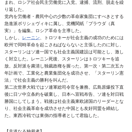
まれ、ロシア社会民主労働党に入党。逮捕、流刑、脱走を繰
り返した。
党内を労働者・農民中心の少数の革命家集団にすべきとする
急進派ボリシェヴィキに属し、党機関紙「プラウダ（真
実）」を編集。ロシア革命を主導した。
しかし、
レーニン
、トロツキーが社会主義の成功のためには
欧州で同時革命を起こさねばならないと主張したのに対し、
スターリンはソ連一国でも社会主義国建設は可能とし、激し
く対立した。レーニン死後、スターリンはトロツキーを追
放。反対派を粛清し独裁政権を握った。第一次・第二次五カ
年計画で、工業化と農業集団化を成功させ、「スターリン憲
法」で社会主義の勝利を叫んだ。
第二次世界大戦ではソ連軍総司令官を兼務。広島原爆投下直
後に日ソ中立条約を破棄し、日本へ宣戦布告、ソ連を対日戦
勝国にしてしまう。戦後は社会主義東欧諸国のリーダーとな
り、社会主義革命を成功させた中国とも友好同盟を締結し
た。東西冷戦では東側の指導者として君臨した。
【非道なる独裁者】