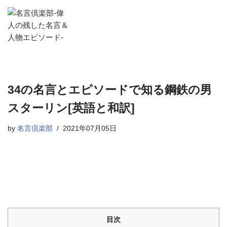
コ
ン
テ
ン
ツ
へ
34の名言とエピソードで知る鋼鉄の男
ス
スターリン[英語と和訳]
キ
ッ
by
名言倶楽部
2021年07月05日
プ
目次