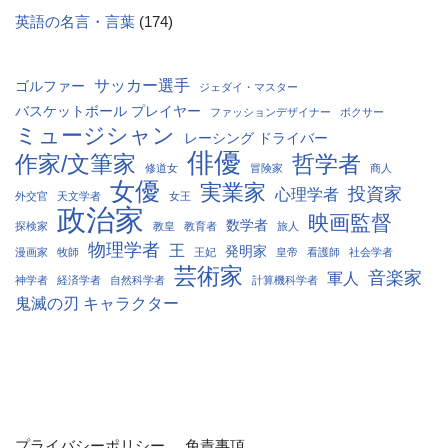
英語の名言・言葉
(174)
サッカー選手
ゴルファー
ジェダイ・マスター
バスケットボール プレイヤー
ファッションデザイナー
ボクサー
ミュージシャン
レーシング ドライバー
俳優
作家/文筆家
哲学者
修道女
冒険家
商人
女優
実業家
投資家
心理学者
外交官
天文学者
女王
政治家
映画監督
数学者
探検家
教皇
教育者
旅人
物理学者
王
発明家
漫画家
牧師
王妃
皇帝
看護師
社会学者
芸術家
音楽家
軍人
神学者
経済学者
自然科学者
計算機科学者
鬼滅の刃 キャラクター
プライバシーポリシー
免責事項