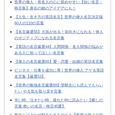
世界の偉人・有名人の心に留めやすい【短い名言・
格言集】座右の銘のアイデアにも！
【人生・生き方の英語名言】世界の偉人名言決定版
60人の110の言葉
【名言厳選55】元気が出る！前向きになれる！偉人
のポジティブになれる名言集
【英語の名言厳選44】人間関係・友人関係の悩みが
ある人に知ってほしい名言集
【偉人の名言厳選65】愛・恋愛・結婚の英語名言集
ビジネス・仕事を成功に導く世界の偉人 アゲる英語
名言集【厳選53】
【世界の勉強名言厳選69】受験生にも読んでもらい
たい やる気を取り戻す言葉
辛い時、泣きたい時、疲れた時に読みたい【癒しの
言葉 救いの名言・格言45選】
努力とは？なぜ努力をするのか？【世界の偉人の厳