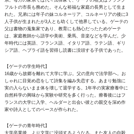
フルトの市長も務めた。そんな裕福な家庭の長男として生ま
れた。兄弟には年子の妹コルネーリア、コルネーリアの後に3
人子供が生まれたが3人とも幼くして他界している。ゲーテの
父は書物の蒐集家であり、教育にも熱心だったためゲーテ
は、家庭教師から語学や美術、乗馬、音楽などを学んだ。少
年時代には英語、フランス語、イタリア語、ラテン語、ギリ
シア語、ヘブライ語を習得し読書に没頭する子供であった。
【ゲーテの学生時代】
16歳から故郷を離れて大学に学ぶ。父の意向で法学部へ。お
しゃれに目覚め恋をして詩集を編み失恋する。あまり勉強に
実の入らないまま体を壊して退学する。1年半の実家療養中に
自然科学の興味から実験や研究を多く行った。療養後にはフ
ランスの大学に入学、ヘルダーと出会い彼との親交を深め作
家や詩人としてのベースが作られた。
【ゲーテの青年時代】
大学卒業後、より文学に没頭するようなる。また友人の自殺