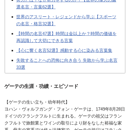
選名言・言葉62選】
世界のアスリート・レジェンドから学ぶ【スポーツ
の名言・格言32選】
【時間の名言47選】時間は金以上か？時間の価値を
再認識して大切にできる言葉
【心に響く名言52選】感動する心に染みる言葉集
失敗することへの恐怖に向き合う 失敗から学ぶ名言
33選
ゲーテの生涯・功績・エピソード
【ゲーテの生い立ち・幼年時代】
ヨハン・ヴォルフガング・フォン・ゲーテは、1749年8月28日
ドイツのフランクフルトに生まれる。ゲーテの祖父はフラン
クフルトで旅館業とワインの取引により財をなした裕福な家
系。母方の家系では代々法律家で、ゲーテの祖父はフランク