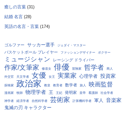
癒しの言葉
(31)
結婚 名言
(28)
英語の名言・言葉
(174)
サッカー選手
ゴルファー
ジェダイ・マスター
バスケットボール プレイヤー
ファッションデザイナー
ボクサー
ミュージシャン
レーシング ドライバー
俳優
作家/文筆家
哲学者
修道女
冒険家
商人
女優
実業家
投資家
心理学者
外交官
天文学者
女王
政治家
映画監督
数学者
探検家
教皇
教育者
旅人
物理学者
王
発明家
漫画家
牧師
王妃
皇帝
看護師
社会学者
芸術家
音楽家
軍人
神学者
経済学者
自然科学者
計算機科学者
鬼滅の刃 キャラクター