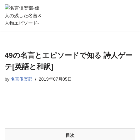
コ
ン
テ
ン
ツ
へ
49の名言とエピソードで知る 詩人ゲー
ス
テ[英語と和訳]
キ
ッ
by
名言倶楽部
2019年07月05日
プ
目次