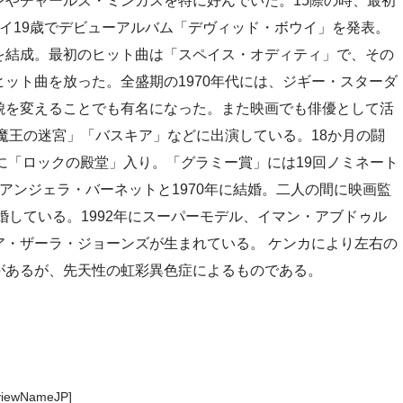
やチャールズ・ミンガスを特に好んでいた。15際の時、最初
、ボウイ19歳でデビューアルバム「デヴィッド・ボウイ」を発表。
を結成。最初のヒット曲は「スペイス・オディティ」で、その
ット曲を放った。全盛期の1970年代には、ジギー・スターダ
貌を変えることでも有名になった。また映画でも俳優として活
魔王の迷宮」「バスキア」などに出演している。18か月の闘
6年に「ロックの殿堂」入り。「グラミー賞」には19回ノミネート
アンジェラ・バーネットと1970年に結婚。二人の間に映画監
婚している。1992年にスーパーモデル、イマン・アブドゥル
ア・ザーラ・ジョーンズが生まれている。 ケンカにより左右の
があるが、先天性の虹彩異色症によるものである。
viewNameJP]