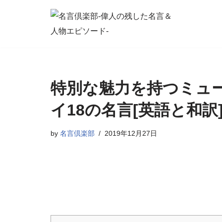
コ
ン
テ
ン
特別な魅力を持つミュ
ツ
へ
イ18の名言[英語と和訳
ス
キ
by
名言倶楽部
2019年12月27日
ッ
プ