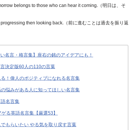
ngs to those who can hear it coming.（明日は、そ
）
progressing then looking back.（前に進むことは過去を振り返
短い名言・格言集】座右の銘のアイデアにも！
決定版60人の110の言葉
れる！偉人のポジティブになれる名言集
係の悩みがある人に知ってほしい名言集
英語名言集
アゲる英語名言集【厳選53】
んでもらいたい やる気を取り戻す言葉