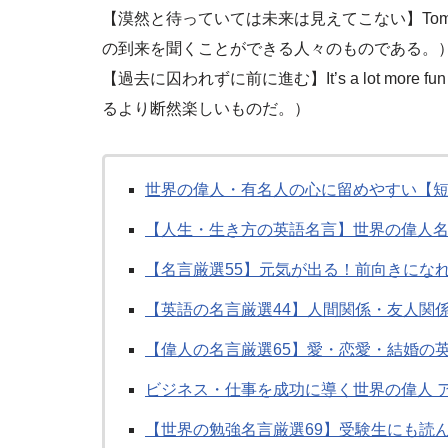
【漠然と待っていては未来は見えてこない】Tomorrow belo
の到来を聞くことができる人々のものである。
【過去に囚われずに前に進む】It’s a lot more fun 
るより断然楽しいものだ。）
世界の偉人・有名人の心に留めやすい【
【人生・生き方の英語名言】世界の偉人名言
【名言厳選55】元気が出る！前向きにな
【英語の名言厳選44】人間関係・友人関
【偉人の名言厳選65】愛・恋愛・結婚の
ビジネス・仕事を成功に導く世界の偉人 
【世界の勉強名言厳選69】受験生にも読