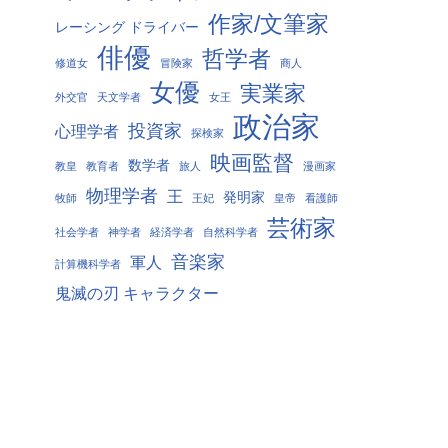
作家/文筆家
レーシング ドライバー
俳優
哲学者
修道女
冒険家
商人
女優
実業家
外交官
天文学者
女王
政治家
投資家
心理学者
探検家
映画監督
数学者
教皇
教育者
旅人
漫画家
物理学者
王
発明家
牧師
王妃
皇帝
看護師
芸術家
社会学者
神学者
経済学者
自然科学者
音楽家
軍人
計算機科学者
鬼滅の刃 キャラクター