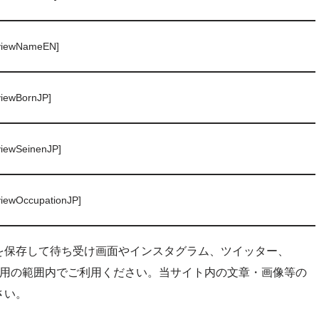
viewNameEN]
viewBornJP]
viewSeinenJP]
viewOccupationJP]
を保存して待ち受け画面やインスタグラム、ツイッター、
商用利用の範囲内でご利用ください。当サイト内の文章・画像等の
さい。