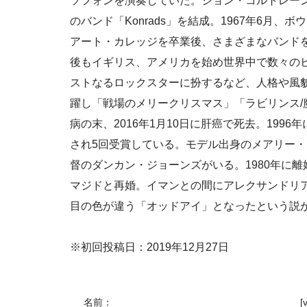
ソフォンを演奏していた。ジョン・コルトレーン
のバンド「Konrads」を結成。1967年6月
アート・カレッジを卒業後、さまざまなバンド
後もイギリス、アメリカを始め世界中で数々のヒ
ストなるロックスターに扮するなど、人格や風
躍し「戦場のメリークリスマス」「ラビリンス/
病の末、2016年1月10日に肝癌で死去。199
され5回受賞している。モデル出身のメアリー・
督のダンカン・ジョーンズがいる。1980年に離
マジドと再婚。イマンとの間にアレクサンドリ
目の色が違う「オッドアイ」となったという説
※初回投稿日：2019年12月27日
名前：
[