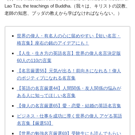
Lao Tzu, the teachings of Buddha.（我々は、キリストの説教、
老師の知恵、ブッダの教えから学ばなければならない。）
世界の偉人・有名人の心に留めやすい【短い名言・
格言集】座右の銘のアイデアにも！
【人生・生き方の英語名言】世界の偉人名言決定版
60人の110の言葉
【名言厳選55】元気が出る！前向きになれる！偉人
のポジティブになれる名言集
【英語の名言厳選44】人間関係・友人関係の悩みが
ある人に知ってほしい名言集
【偉人の名言厳選65】愛・恋愛・結婚の英語名言集
ビジネス・仕事を成功に導く世界の偉人 アゲる英語
名言集【厳選53】
【世界の勉強名言厳選69】受験生にも読んでもらい