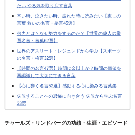
たい やる気を取り戻す言葉
辛い時、泣きたい時、疲れた時に読みたい【癒しの
言葉 救いの名言・格言45選】
努力とは？なぜ努力をするのか？【世界の偉人の厳
選名言・言葉62選】
世界のアスリート・レジェンドから学ぶ【スポーツ
の名言・格言32選】
【時間の名言47選】時間は金以上か？時間の価値を
再認識して大切にできる言葉
【心に響く名言52選】感動する心に染みる言葉集
失敗することへの恐怖に向き合う 失敗から学ぶ名言
33選
チャールズ・リンドバーグの功績・生涯・エピソード