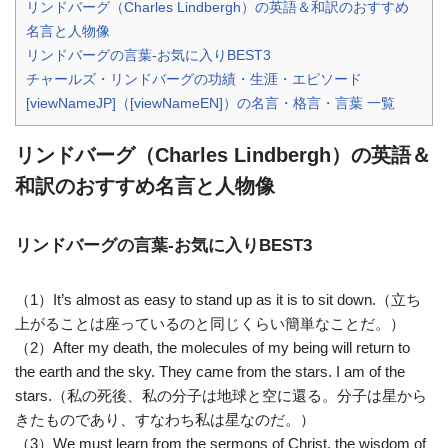
リンドバーグ（Charles Lindbergh）の英語＆和訳のおすすめ
名言と人物像
リンドバーグの言葉-お気に入りBEST3
チャールズ・リンドバーグの功績・生涯・エピソード
[viewNameJP]（[viewNameEN]）の名言・格言・言葉 一覧
リンドバーグ（Charles Lindbergh）の英語＆
和訳のおすすめ名言と人物像
リンドバーグの言葉-お気に入りBEST3
（1）It’s almost as easy to stand up as it is to sit down.（立ち
上がることは座っているのと同じくらい簡単なことだ。）
（2）After my death, the molecules of my being will return to
the earth and the sky. They came from the stars. I am of the
stars.（私の死後、私の分子は地球と空に還る。分子は星から
きたものであり、すなわち私は星なのだ。）
（3）We must learn from the sermons of Christ, the wisdom of