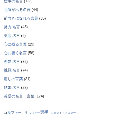
仕事の名言
(123)
元気が出る名言
(44)
前向きになれる言葉
(85)
努力 名言
(45)
失恋 名言
(5)
心に残る言葉
(29)
心に響く名言
(58)
恋愛 名言
(32)
挑戦 名言
(74)
癒しの言葉
(31)
結婚 名言
(28)
英語の名言・言葉
(174)
サッカー選手
ゴルファー
ジェダイ・マスター