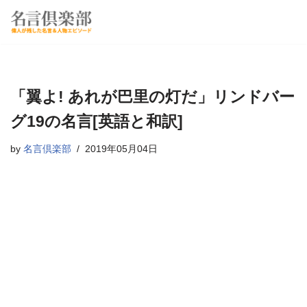
コ
ン
テ
ン
「翼よ! あれが巴里の灯だ」リンドバー
ツ
へ
グ19の名言[英語と和訳]
ス
by
名言倶楽部
2019年05月04日
キ
ッ
プ