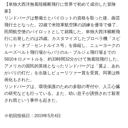
【単独大西洋無着陸横断飛行に世界で初めて成功した冒険
家】
リンドバーグは整備士とパイロットの資格を取った後、曲芸
飛行士となった。22歳で米陸軍航空隊の訓練を優等で修了、
民間航空便のパイロットとして就職した。単独大西洋横断飛
行に出発したのは25歳。カスタマイズしたプロペラ機「スピ
リット・オブ・セントルイス号」を操縦し、ニューヨークの
ルーズベルト飛行場からパリのル・ブルジェ飛行場までの
5810キロメートルを、約33時間32分かけて無着陸飛行した。
アメリカの国民的英雄となったリンドバーグは「翼よ、あれ
がパリの灯だ」を出版しピューリツァー賞を受賞。同署は映
画化もされた。
リンドバーグは、環境保護のための多額の寄付や、人工心臓
の研究なども行っている。また、幼い息子が誘拐されて殺害
され雨という事件も起きた。
※初回投稿日：2019年5月4日