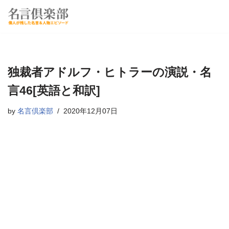
コ
ン
テ
ン
独裁者アドルフ・ヒトラーの演説・名
ツ
へ
言46[英語と和訳]
ス
by
名言倶楽部
2020年12月07日
キ
ッ
プ