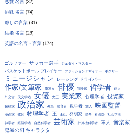
恋愛 名言
(32)
挑戦 名言
(74)
癒しの言葉
(31)
結婚 名言
(28)
英語の名言・言葉
(174)
サッカー選手
ゴルファー
ジェダイ・マスター
バスケットボール プレイヤー
ファッションデザイナー
ボクサー
ミュージシャン
レーシング ドライバー
俳優
作家/文筆家
哲学者
修道女
冒険家
商人
女優
実業家
投資家
心理学者
外交官
天文学者
女王
政治家
映画監督
数学者
探検家
教皇
教育者
旅人
物理学者
王
発明家
漫画家
牧師
王妃
皇帝
看護師
社会学者
芸術家
音楽家
軍人
神学者
経済学者
自然科学者
計算機科学者
鬼滅の刃 キャラクター