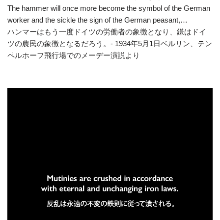
The hammer will once more become the symbol of the German
worker and the sickle the sign of the German peasant,…
ハンマーはもう一度ドイツの労働者の象徴となり、鎌はドイ
ツの農民の象徴となるだろう。- 1934年5月1日ベルリン、テン
ペルホーフ飛行場でのメーデー演説より