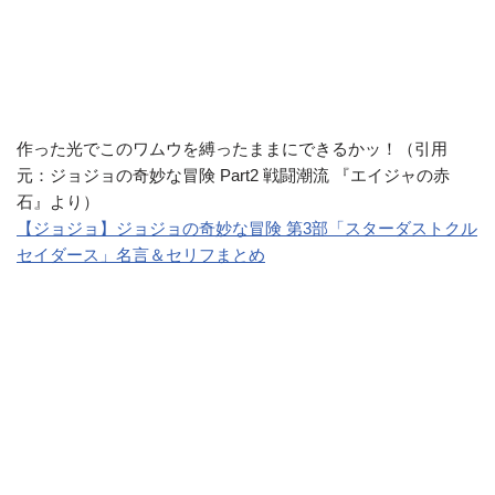
作った光でこのワムウを縛ったままにできるかッ！（引用
元：ジョジョの奇妙な冒険 Part2 戦闘潮流 『エイジャの赤
石』より）
【ジョジョ】ジョジョの奇妙な冒険 第3部「スターダストクル
セイダース」名言＆セリフまとめ