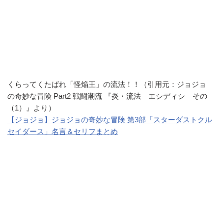
くらってくたばれ「怪焔王」の流法！！（引用元：ジョジョ
の奇妙な冒険 Part2 戦闘潮流 『炎・流法 エシディシ その
（1）』より）
【ジョジョ】ジョジョの奇妙な冒険 第3部「スターダストクル
セイダース」名言＆セリフまとめ