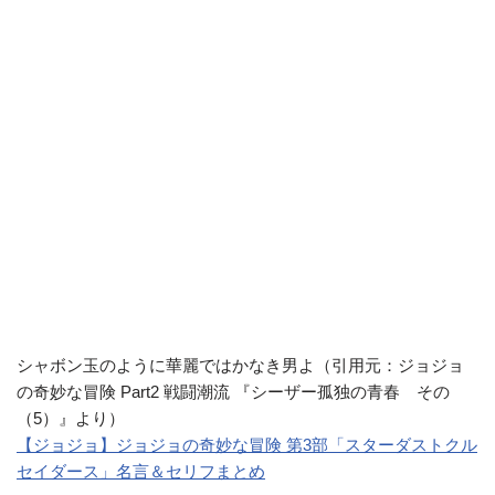
シャボン玉のように華麗ではかなき男よ（引用元：ジョジョ
の奇妙な冒険 Part2 戦闘潮流 『シーザー孤独の青春 その
（5）』より）
【ジョジョ】ジョジョの奇妙な冒険 第3部「スターダストクル
セイダース」名言＆セリフまとめ