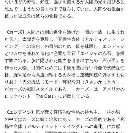
ないほどの寿命、知性、強さを備えるが太陽の光を浴びると
死んでしまうため長く地下で暮らしていた。人間や石仮面を
被った吸血鬼は彼らの食糧である。
《カーズ》
人間とは別の進化を遂げた「闇の一族」に生まれ
た天才。太陽光を克服し「究極生命体（アルティメット・シ
イング）への進化」の目的のため一族を抹殺し、エシディシ
とワムウを連れて進化に必要な宝石「エイジャの赤石」を探
す旅に出る。脳に隠された能力を引き出すため「石仮面」を
作った人物。目的のためには手段を選ばない冷酷で残酷な性
格。腕や足から高速回転する刃を出し重機関銃の弾さえも切
り裂く「光の流法（モード）輝彩滑刀（きさいかっとう） 」
がカーズの戦闘スタイルである。「カーズ」は、アメリカの
ロックバンド「The Cars」に起因している。
《エシディシ》
気が荒く直情的な性格の持ち主。「柱の男」
の中ではカーズに続く地位にあり、カーズの目的である「究
極生命体（アルティメット・シイング）への進化」に共感