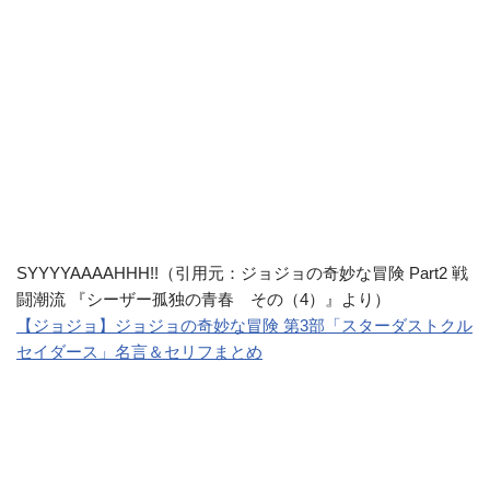
SYYYYAAAAHHH!!（引用元：ジョジョの奇妙な冒険 Part2 戦
闘潮流 『シーザー孤独の青春 その（4）』より）
【ジョジョ】ジョジョの奇妙な冒険 第3部「スターダストクル
セイダース」名言＆セリフまとめ