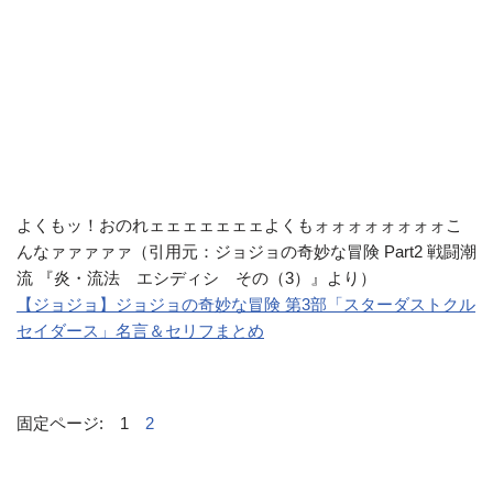
よくもッ！おのれェェェェェェェよくもォォォォォォォォこ
んなァァァァァ（引用元：ジョジョの奇妙な冒険 Part2 戦闘潮
流 『炎・流法 エシディシ その（3）』より）
【ジョジョ】ジョジョの奇妙な冒険 第3部「スターダストクル
セイダース」名言＆セリフまとめ
固定ページ:
1
2