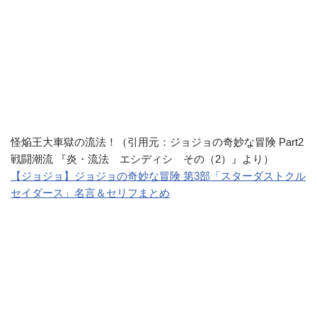
怪焔王大車獄の流法！（引用元：ジョジョの奇妙な冒険 Part2
戦闘潮流 『炎・流法 エシディシ その（2）』より）
【ジョジョ】ジョジョの奇妙な冒険 第3部「スターダストクル
セイダース」名言＆セリフまとめ