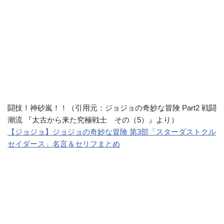
闘技！神砂嵐！！（引用元：ジョジョの奇妙な冒険 Part2 戦闘
潮流 『太古から来た究極戦士 その（5）』より）
【ジョジョ】ジョジョの奇妙な冒険 第3部「スターダストクル
セイダース」名言＆セリフまとめ