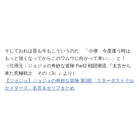
そしておれは昔も今もこういうのだ 「小僧 今度逢う時は
もっと強くなってからこのワムウに向かって来い…」と！
（引用元：ジョジョの奇妙な冒険 Part2 戦闘潮流 『太古から
来た究極戦士 その（3）』より）
【ジョジョ】ジョジョの奇妙な冒険 第3部「スターダストクル
セイダース」名言＆セリフまとめ