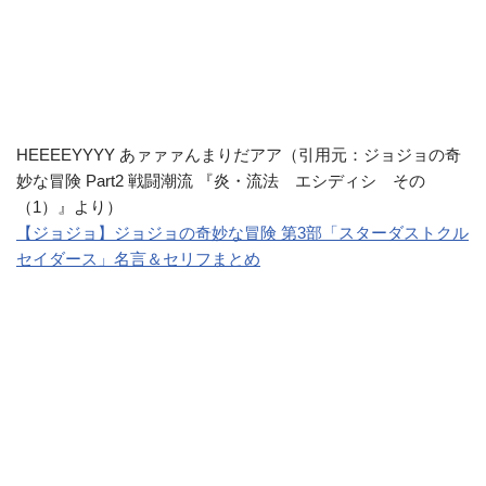
HEEEEYYYY あァァァんまりだアア（引用元：ジョジョの奇
妙な冒険 Part2 戦闘潮流 『炎・流法 エシディシ その
（1）』より）
【ジョジョ】ジョジョの奇妙な冒険 第3部「スターダストクル
セイダース」名言＆セリフまとめ