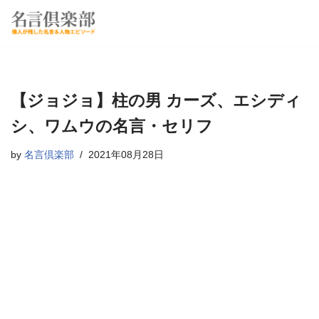
コ
ン
テ
ン
【ジョジョ】柱の男 カーズ、エシディ
ツ
へ
シ、ワムウの名言・セリフ
ス
by
名言倶楽部
2021年08月28日
キ
ッ
プ