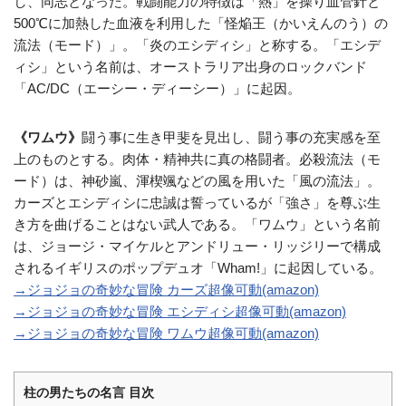
し、同志となった。戦闘能力の特徴は「熱」を操り血管針と
500℃に加熱した血液を利用した「怪焔王（かいえんのう）の
流法（モード）」。「炎のエシディシ」と称する。「エシデ
ィシ」という名前は、オーストラリア出身のロックバンド
「AC/DC（エーシー・ディーシー）」に起因。
《ワムウ》
闘う事に生き甲斐を見出し、闘う事の充実感を至
上のものとする。肉体・精神共に真の格闘者。必殺流法（モ
ード）は、神砂嵐、渾楔颯などの風を用いた「風の流法」。
カーズとエシディシに忠誠は誓っているが「強さ」を尊ぶ生
き方を曲げることはない武人である。「ワムウ」という名前
は、ジョージ・マイケルとアンドリュー・リッジリーで構成
されるイギリスのポップデュオ「Wham!」に起因している。
→ジョジョの奇妙な冒険 カーズ超像可動(amazon)
→ジョジョの奇妙な冒険 エシディシ超像可動(amazon)
→ジョジョの奇妙な冒険 ワムウ超像可動(amazon)
柱の男たちの名言 目次