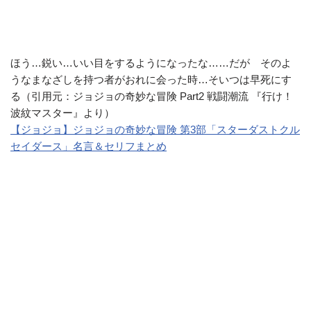
ほう…鋭い…いい目をするようになったな……だが そのよ
うなまなざしを持つ者がおれに会った時…そいつは早死にす
る（引用元：ジョジョの奇妙な冒険 Part2 戦闘潮流 『行け！
波紋マスター』より）
【ジョジョ】ジョジョの奇妙な冒険 第3部「スターダストクル
セイダース」名言＆セリフまとめ