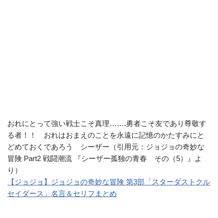
おれにとって強い戦士こそ真理…….勇者こそ友であり尊敬す
る者！！ おれはおまえのことを永遠に記憶のかたすみにと
どめておくであろう シーザー（引用元：ジョジョの奇妙な
冒険 Part2 戦闘潮流 『シーザー孤独の青春 その（5）』よ
り）
【ジョジョ】ジョジョの奇妙な冒険 第3部「スターダストクル
セイダース」名言＆セリフまとめ