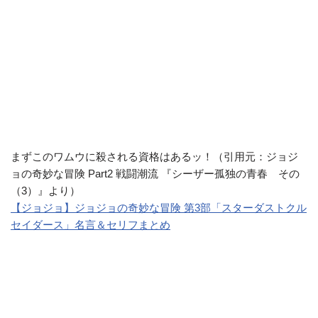
まずこのワムウに殺される資格はあるッ！（引用元：ジョジ
ョの奇妙な冒険 Part2 戦闘潮流 『シーザー孤独の青春 その
（3）』より）
【ジョジョ】ジョジョの奇妙な冒険 第3部「スターダストクル
セイダース」名言＆セリフまとめ