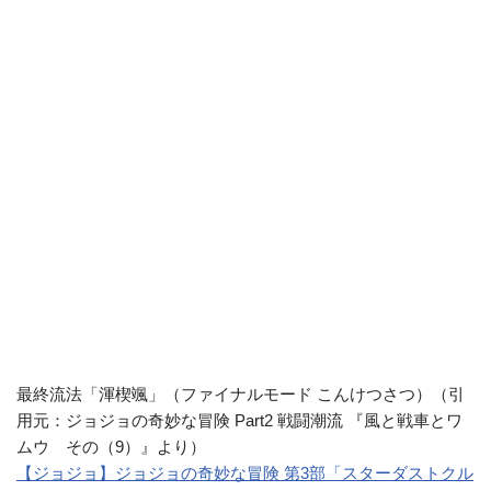
最終流法「渾楔颯」（ファイナルモード こんけつさつ）（引
用元：ジョジョの奇妙な冒険 Part2 戦闘潮流 『風と戦車とワ
ムウ その（9）』より）
【ジョジョ】ジョジョの奇妙な冒険 第3部「スターダストクル